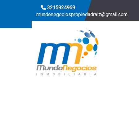
3215924969
mundonegociospropiedadraiz@gmail.com