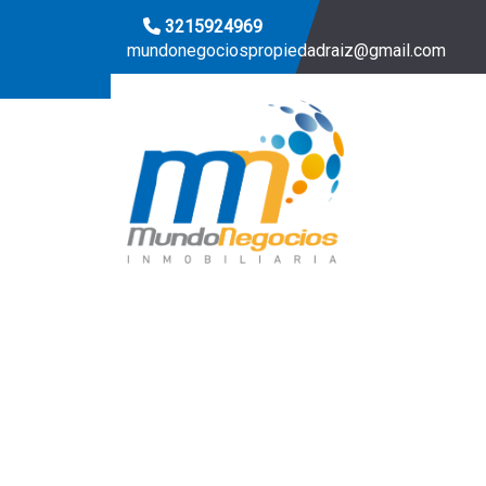
3215924969
mundonegociospropiedadraiz@gmail.com