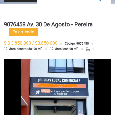
9076458 Av. 30 De Agosto - Pereira
En arriendo
$ $ 3.850.000 / $3.850.000
Código: 9076458
2
2
Área construida: 90 m
Área lote: 90 m
1