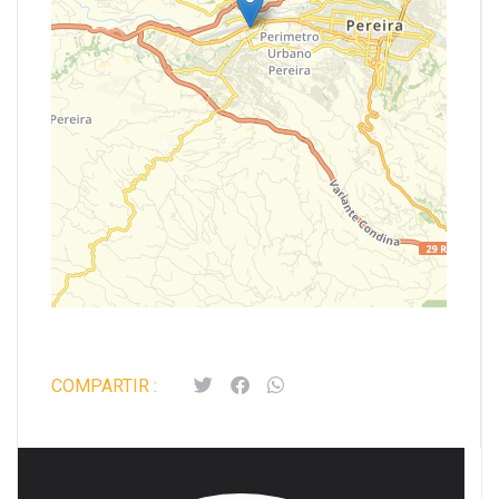
Leaflet
| Map data ©
OpenStreetMap
contributors,
CC-BY-SA
COMPARTIR :