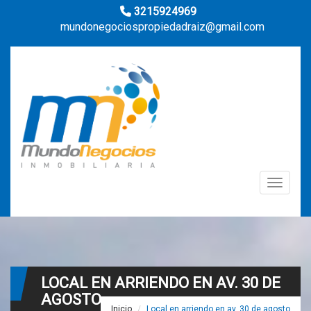
3215924969
mundonegociospropiedadraiz@gmail.com
Toggle n
LOCAL EN ARRIENDO EN AV. 30 DE
AGOSTO
Inicio
Local en arriendo en av. 30 de agosto