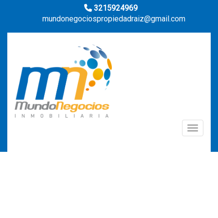
3215924969
mundonegociospropiedadraiz@gmail.com
Toggle n