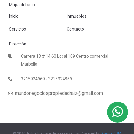
Mapa del sitio
Inicio
Inmuebles
Servicios
Contacto
Dirección
Carrera 13 # 14 60 Local 109 Centro comercial
Marbella
3215924969 - 3215924969
mundonegociospropiedadraiz@gmail.com
© 2026 Todos los derechos reservados, Powered by
Domus CRM