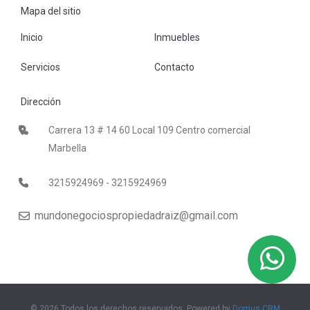
Mapa del sitio
Inicio
Inmuebles
Servicios
Contacto
Dirección
Carrera 13 # 14 60 Local 109 Centro comercial
Marbella
3215924969 - 3215924969
mundonegociospropiedadraiz@gmail.com
© 2026 Todos los derechos reservados, Powered by
Domus CRM