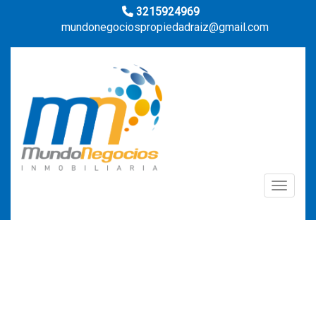
3215924969
mundonegociospropiedadraiz@gmail.com
Toggle n